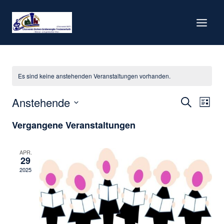
Zum
Inhalt
springen
Es sind keine anstehenden Veranstaltungen vorhanden.
Veranst
Anstehende
Vera
Suche
Liste
Suche
Datum
Ans
Vergangene Veranstaltungen
wählen.
und
Nav
Ansicht
APR.
29
Navigat
2025